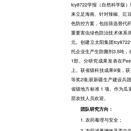
tcy8722学报（自然科
来立足海南、针对辣椒、豇
色防控方案，包括筛选替代
重要害虫绿色防治技术体系并
元。创建立太阳集团tcy8
托企业生产生防菌剂3.5吨
1部。分研究成果发表在Pesticide B
上。获省级科技成果9项，获
等奖2项;获新疆生产建设兵团
省级地方标准 1 项。作为
层农技人员欢迎。
团队研究方向：
1. 农药毒理与安全；
2. 农药减量增效及害虫