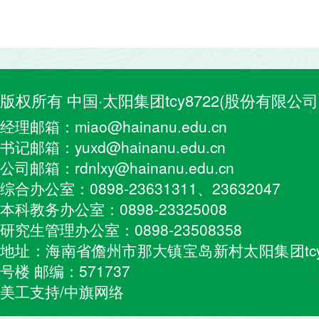
版权所有 中国·太阳集团tcy8722(股份有限公司
经理邮箱：miao@hainanu.edu.cn
书记邮箱：yuxd@hainanu.edu.cn
公司邮箱：rdnlxy@hainanu.edu.cn
综合办公室：0898-23631311、23632047
本科教务办公室：0898-23325008
研究生管理办公室：0898-23508358
地址：海南省儋州市那大镇宝岛新村太阳集团tcy
号楼 邮编：571737
美工支持/中旗网络