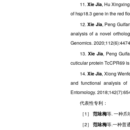
11.
Xie Jia
, Hu Xingxing
of hsp18.3 gene in the red fl
12.
Xie Jia
, Peng Guifan
analysis of a novel ortholo
Genomics. 2020;112(6):4474
13.
Xie Jia
, Peng Guif
cuticular protein TcCPR69 is
14.
Xie Jia
, Xiong Wenfe
and functional analysis of
Entomology. 2018;142(7):65
代表性专利：
［1］
范咏梅
等. 一种爪哇
［2］
范咏梅
等.一种普通大