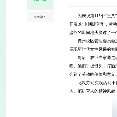
为庆祝第115个“三
阅读：
开展以“巾帼绽芳华，劳
盎然的田间地头度过了一
儋州校区管理委员会
展现新时代女性风采的实
随后，农业专家通过
程。她们手握锄头，挥洒
会到了劳动的价值和意义
此次劳动实践活动不
地、躬耕育人的精神风貌