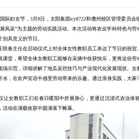
八”国际妇女节，3月8日，太阳集团tcy8722和儋州校区管理
动展风采”为主题的劳动实践活动。本次活动将农业学科特色与劳
个别具意义的节日。
王联春主任在启动仪式上对全体女性教职员工表达了节日的祝贺
践课堂，希望全体女教职工能够在采摘中收获快乐，更将这份劳
现场示范，详细讲解了地瓜采挖技巧与产业现代化发展现状。女
汗水，在欢声笑语中感受劳动带来的乐趣。通过亲身实践，大家
。
仅让女教职工们在春日暖阳中舒展身心，更通过沉浸式农业体
，活动在满载收获中圆满落下帷幕。