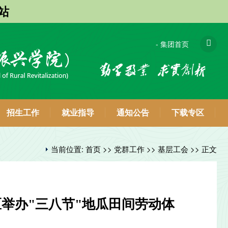
网站
- 集团首页
招生工作
就业指导
通知公告
下载专区
当前位置:
首页
>>
党群工作
>>
基层工会
>> 正文
区举办"三八节"地瓜田间劳动体