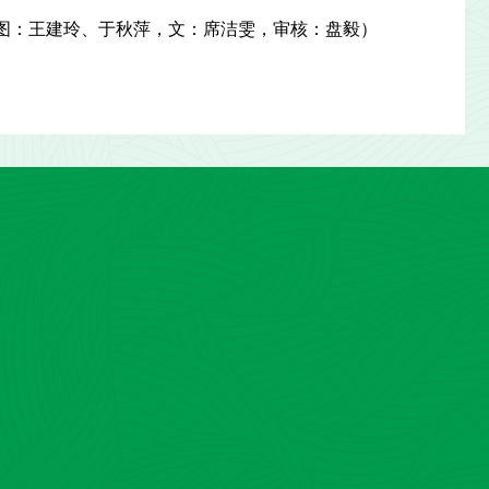
(图：王建玲、
于秋萍
，文：席洁雯，审核：盘毅）