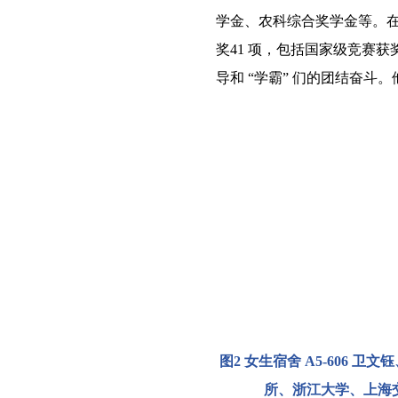
学金
、农科综合奖学金
等。
奖
41
项，包括国家级竞赛获
导和
“
学霸
”
们的
团结
奋斗。
图
2
女生宿舍
A5-606 
所、浙江大学、
上海交