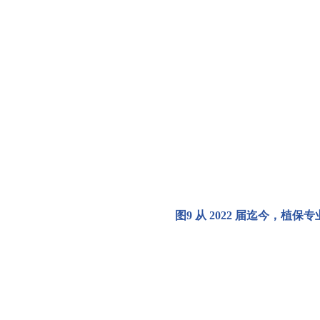
图
9
从
2022 届迄今，植保