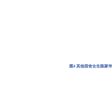
图
4
其他宿舍女生
陈家